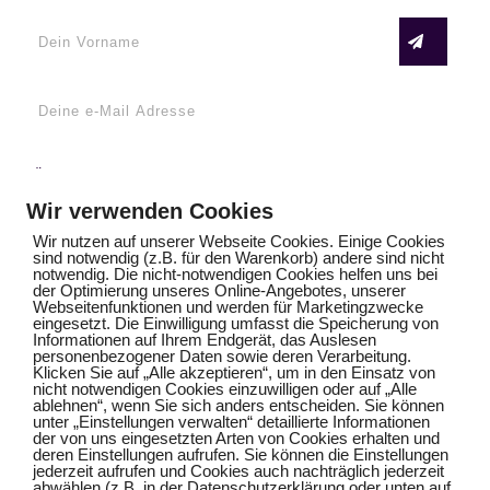
FÜR DICH
Emma in Paris – lerne zeichnen und malen mit
Wir verwenden Cookies
Regina Dambeck
Wir nutzen auf unserer Webseite Cookies. Einige Cookies
sind notwendig (z.B. für den Warenkorb) andere sind nicht
notwendig. Die nicht-notwendigen Cookies helfen uns bei
der Optimierung unseres Online-Angebotes, unserer
NEUESTE BEITRÄGE
Webseitenfunktionen und werden für Marketingzwecke
eingesetzt. Die Einwilligung umfasst die Speicherung von
Weihnachtskarten malen für Anfänger
Informationen auf Ihrem Endgerät, das Auslesen
personenbezogener Daten sowie deren Verarbeitung.
Klicken Sie auf „Alle akzeptieren“, um in den Einsatz von
nicht notwendigen Cookies einzuwilligen oder auf „Alle
Du findest keine Zeit zum Malen? Probiere das!
ablehnen“, wenn Sie sich anders entscheiden. Sie können
unter „Einstellungen verwalten“ detaillierte Informationen
der von uns eingesetzten Arten von Cookies erhalten und
deren Einstellungen aufrufen. Sie können die Einstellungen
Cookies helfen uns bei der Bereitstellung
jederzeit aufrufen und Cookies auch nachträglich jederzeit
abwählen (z.B. in der Datenschutzerklärung oder unten auf