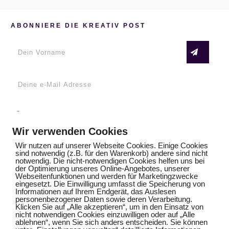
ABONNIERE DIE KREATIV POST
FÜR DICH
Emma in Paris – lerne zeichnen und malen mit
Wir verwenden Cookies
Regina Dambeck
Wir nutzen auf unserer Webseite Cookies. Einige Cookies
sind notwendig (z.B. für den Warenkorb) andere sind nicht
notwendig. Die nicht-notwendigen Cookies helfen uns bei
der Optimierung unseres Online-Angebotes, unserer
NEUESTE BEITRÄGE
Webseitenfunktionen und werden für Marketingzwecke
eingesetzt. Die Einwilligung umfasst die Speicherung von
Weihnachtskarten malen für Anfänger
Informationen auf Ihrem Endgerät, das Auslesen
personenbezogener Daten sowie deren Verarbeitung.
Klicken Sie auf „Alle akzeptieren“, um in den Einsatz von
nicht notwendigen Cookies einzuwilligen oder auf „Alle
Du findest keine Zeit zum Malen? Probiere das!
ablehnen“, wenn Sie sich anders entscheiden. Sie können