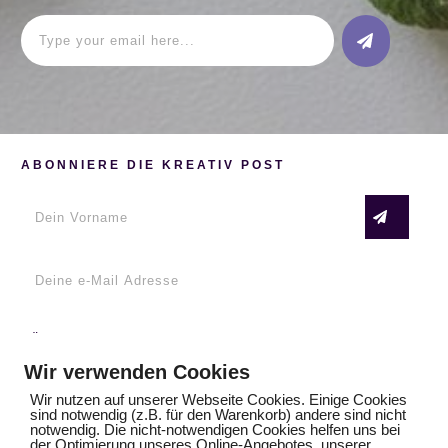
ABONNIERE DIE KREATIV POST
FÜR DICH
Emma in Paris – lerne zeichnen und malen mit
Wir verwenden Cookies
Regina Dambeck
Wir nutzen auf unserer Webseite Cookies. Einige Cookies
sind notwendig (z.B. für den Warenkorb) andere sind nicht
notwendig. Die nicht-notwendigen Cookies helfen uns bei
der Optimierung unseres Online-Angebotes, unserer